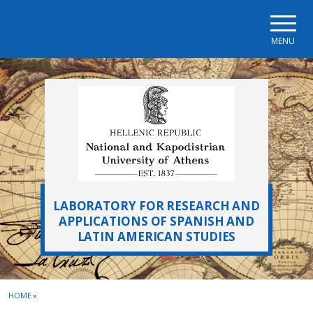
Skip to main navigation
Skip to main content
Skip to page footer
MENU
LABORATORY FOR RESEARCH AND
APPLICATIONS OF SPANISH AND
LATIN AMERICAN STUDIES
HOME
»